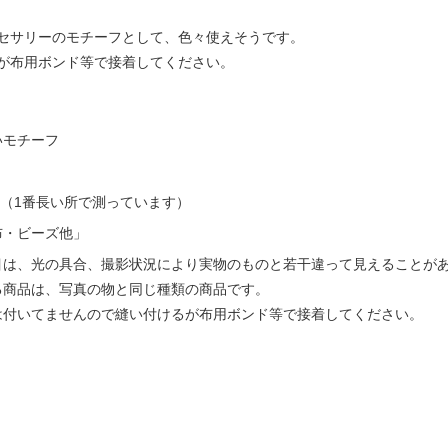
セサリーのモチーフとして、色々使えそうです。
が布用ボンド等で接着してください。
いモチーフ
cm（1番長い所で測っています）
布・ビーズ他」
目は、光の具合、撮影状況により実物のものと若干違って見えることが
る商品は、写真の物と同じ種類の商品です。
は付いてませんので縫い付けるが布用ボンド等で接着してください。