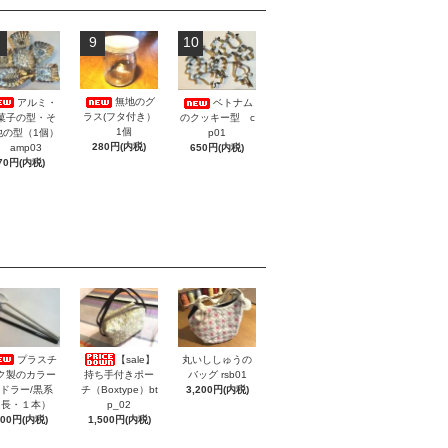
9
10
無地のグ
アルミ・
ベトナム
ラス(フタ付き）
菓子の型・そ
のクッキー型 c
1個
他の型（1個）
p01
280円(内税)
amp03
650円(内税)
70円(内税)
プラスチ
【sale】
丸いししゅうの
ク製のカラー
持ち手付きポー
バッグ rsb01
ドラー/黒系
チ（Boxtype）bt
3,200円(内税)
（長・１本）
p_02
100円(内税)
1,500円(内税)