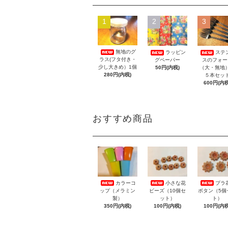
1
2
3
無地のグ
ラッピン
ステ
ラス(フタ付き・
グペーパー
スのフォー
少し大きめ）1個
50円(内税)
（大・無
280円(内税)
５本セッ
600円(内税
おすすめ商品
カラーコ
小さな花
プラ
ップ（メラミン
ビーズ（10個セ
ボタン（5個
製）
ット）
ト）
350円(内税)
100円(内税)
100円(内税