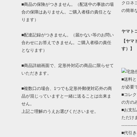
クロネ
■商品の保険がつきません。（配送中の事故の場
の簡単
合の保障はありません。ご購入者様の責任とな
ります）
ヤマト
■配達記録がつきません。（届かない等のお問い
【ヤマ
合わせにお答えできません。ご購入者様の責任
す）】
となります）
■商品詳細画面で、定形外対応の商品に限らせて
いただきます。
■送料
が必要
■複数口の場合、1つでも定形外郵便対応外の商
■コレ
品が混じっていますと一緒に送ることは出来ま
の方の
せん。
■お支
上記ご理解のうえお選びくださいませ。
ただけ
----------
■代引