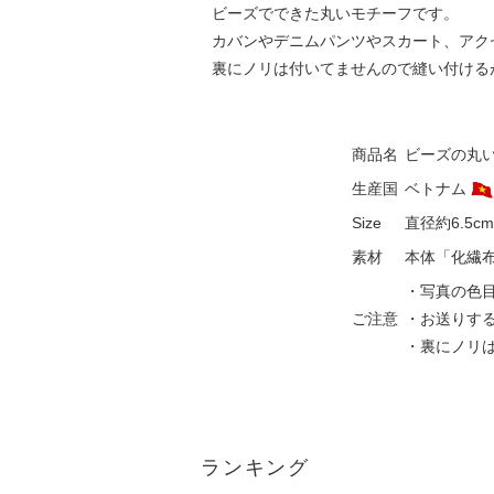
ビーズでできた丸いモチーフです。
カバンやデニムパンツやスカート、アク
裏にノリは付いてませんので縫い付ける
商品名
ビーズの丸
生産国
ベトナム
Size
直径約6.5
素材
本体「化繊
・写真の色
ご注意
・お送りす
・裏にノリ
ランキング