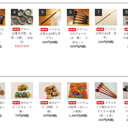
4
5
6
7
8
アルミ・
ベトナム
ンレ
ベトナム
ステンレ
お菓子の型・丸
の耳かき(木・先
お
ク
の耳かき(持ち手
スのフォーク
型（1個） amp
平）
の
地）
プラ）
（大・柄） ５
01
220円(内税)
ト
260円(内税)
本セット
SOLD OUT
)
600円(内税)
花の
木のビー
木のビー
ベトナム
プラスチ
セッ
ズ（ドラム・１
ズ（四角・１
の絵本（オレン
ック製のカラー
ッ
個）
個）
ジ表紙）
マドラー/赤系
マ
)
70円(内税)
30円(内税)
1,200円(内税)
（長・１本）
100円(内税)