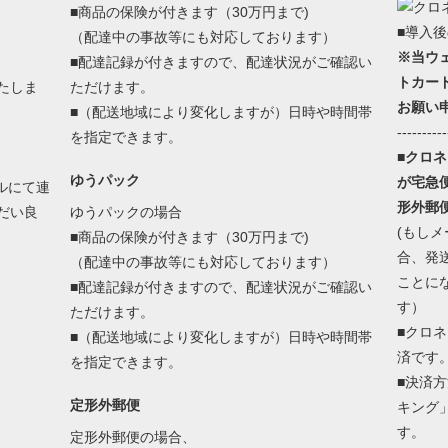
■商品の保険が付きます（30万円まで)
■導入
（配達中の事故等にも対応しております）
※当ウ
■配達記録が付きますので、配達状況がご確認い
トカー
たしま
ただけます。
お願い
■（配送地域により変化しますが）日時や時間帯
----------
を指定できます。
■クロ
ゆうパック
が宅急
ルにて連
形外郵
だい良
ゆうパックの場合
(もし
■商品の保険が付きます（30万円まで)
合、発
（配達中の事故等にも対応しております）
ことに
■配達記録が付きますので、配達状況がご確認い
す）
ただけます。
■クロ
■（配送地域により変化しますが）日時や時間帯
済です
を指定できます。
■決済
定形外郵便
キング
す。
定形外郵便の場合、