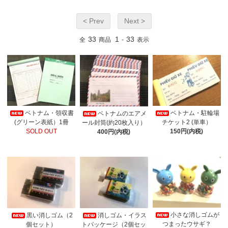
< Prev
Next >
33
1
33
全
商品
-
表示
ベトナム・領収書
ベトナム・駐輪場
ベトナムのエアメ
(グリーン表紙）1冊
チケット2 (単車）
ール封筒(約20枚入り）
SOLD OUT
150円(内税)
400円(内税)
小さな消しゴムが
黒い消しゴム（2
消しゴム・イラス
つまったウサギ？
個セット）
トパッケージ（2個セッ