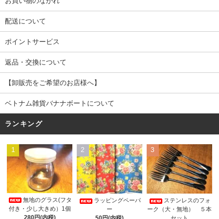
お買い物のながれ
配送について
ポイントサービス
返品・交換について
【卸販売をご希望のお店様へ】
ベトナム雑貨バナナボートについて
ランキング
1
2
3
無地のグラス(フタ
ラッピングペーパ
ステンレスのフォ
付き・少し大きめ）1個
ー
ーク（大・無地） ５本
280円(内税)
50円(内税)
セット