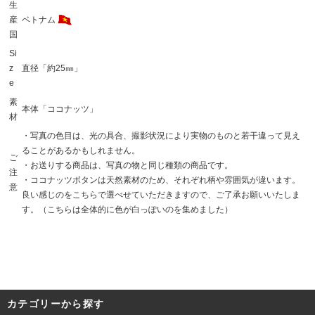
生
産
ベトナム
国
Si
z
直径「約25㎜」
e
素
本体「ココナッツ」
材
・写真の色目は、光の具合、撮影状況により実物のものと若干違って見え
ることがあるかもしれません。
ご
・お送りする商品は、写真の物と同じ種類の商品です。
注
・ココナッツボタンは天然素材のため、それぞれ柄や雰囲気が違います。
意
良い感じのをこちらで選べせていただきますので、ご了承お願いいたしま
す。（こちらは全体的に色が白っぽいのを集めました）
カテゴリーから探す