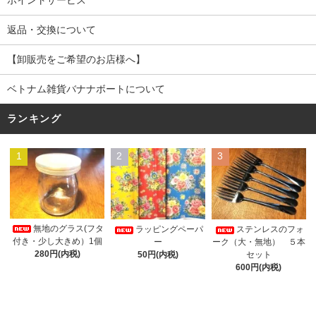
ポイントサービス
返品・交換について
【卸販売をご希望のお店様へ】
ベトナム雑貨バナナボートについて
ランキング
1
2
3
無地のグラス(フタ
ラッピングペーパ
ステンレスのフォ
付き・少し大きめ）1個
ー
ーク（大・無地） ５本
280円(内税)
50円(内税)
セット
600円(内税)